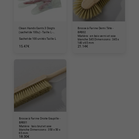
Clean Hands Gants 3 Doigts
Brosse à Farine Demi Tête -
(sachet de 100u) - Taille L -
BR002
Matière : en bois verni et soie
CLEAN006
Sachet de 100 unités Taille L
blanche S45 Dimensions : 345 x
140 x 65 mm
15.47
€
21.14
€
Brosse à Farine Droite Goupille -
BR001
Matière : bois brut et soie
blanche Dimensions : 350 x 50 x
65 mm
18.30
€