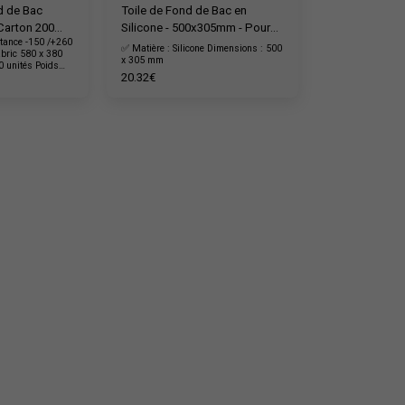
d de Bac
Toile de Fond de Bac en
 Carton 200
Silicone - 500x305mm - Pour
tance -150 /+260
Bac 10L - SIL002
✅ Matière : Silicone Dimensions : 500
bric 580 x 380
x 305 mm
 unités Poids
20.32
€