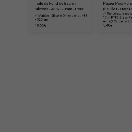
Toile de Fond de Bac en
Papier Pour Fon
Silicone - 435x320mm - Pour
(Feuille Guitare)
✅ Température résis
Bac 20L - SIL001
unités - SIL003
✅ Matière : Silicone Dimensions : 435
°C ✅ PTFE Glass Fa
x 320 mm
mm 📦 Carton de 200
19.55
€
5.48
€
19kgs