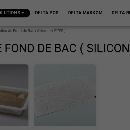
OLUTIONS
DELTA POS
DELTA MARKOM
DELTA B
oiles de Fond de Bac ( Silicone + PTFE )
 FOND DE BAC ( SILICON