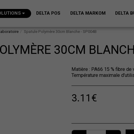
OLUTIONS
DELTA POS
DELTA MARKOM
DELTA B
Laboratoire
Spatule Polymère 30cm Blanche - SP004B
POLYMÈRE 30CM BLANCHE
Matière : PA66 15 % fibre d
Température maximale d'utilis
3.11
€