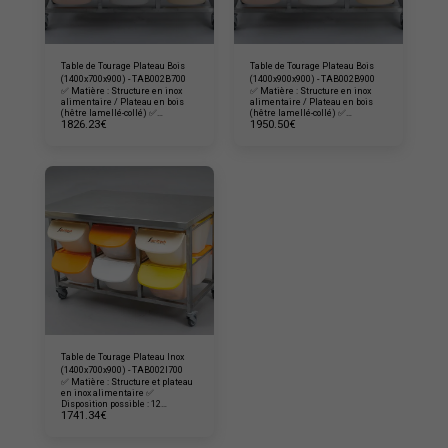
Table de Tourage Plateau Bois
Table de Tourage Plateau Bois
(1400x700x900) - TAB002B700
(1400x900x900) - TAB002B900
✅ Matière : Structure en inox
✅ Matière : Structure en inox
alimentaire / Plateau en bois
alimentaire / Plateau en bois
(hêtre lamellé-collé) ✅
(hêtre lamellé-collé) ✅
1826.23
€
1950.50
€
Disposition possible : 12
Disposition possible : 12
conteneurs 15L avec couvercles
conteneurs 15L avec couvercles
(non compris) Dimensions :
(non compris) Dimensions :
1400 x 700 x 900 mm Poids
1400 x 900 x 900 mm Poids
45kgs
58kgs
Table de Tourage Plateau Inox
(1400x700x900) - TAB002I700
✅ Matière : Structure et plateau
en inox alimentaire ✅
Disposition possible : 12
1741.34
€
conteneurs 15L avec couvercles
(non compris) Dimensions :
1400 x 700 x 900 mm Poids :