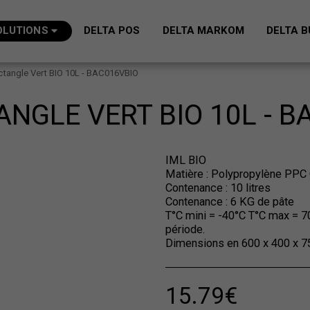
OLUTIONS
DELTA POS
DELTA MARKOM
DELTA B
ctangle Vert BIO 10L - BAC016VBIO
ANGLE VERT BIO 10L - B
IML BIO
Matière : Polypropylène PPC 
Contenance : 10 litres
Contenance : 6 KG de pâte
T°C mini = -40°C T°C max = 70
période.
Dimensions en 600 x 400 x 
15.79
€